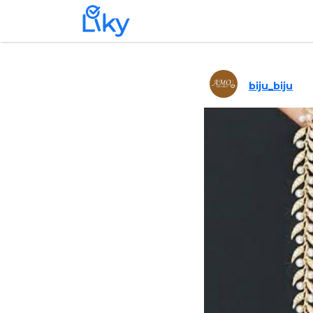
biju_biju