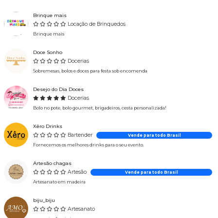
Brinque mais
Locação de Brinquedos
Brinque mais
Doce Sonho
Docerias
Sobremesas, bolos e doces para festa sob encomenda
Desejo do Dia Doces
Docerias
Bolo no pote, bolo gourmet, brigadeiros, cesta personalizada!
Xêro Drinks
Bartender
Vende para todo Brasil
Fornecemos os melhores drinks para o seu evento.
Artesão chagas
Artesão
Vende para todo Brasil
Artesanato em madeira
biju_biju
Artesanato