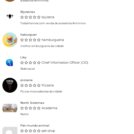
acessorios femininos
Bijuterias
bijuteria
Trabalhamos com venda de acessórios feminino
haburguer
hamburgueria
melhor amburgueria da cidade
Liky
Chief Information Officer (CIO)
Rede social
pizzaria
Pizzaria
Pizzas mais saborosa da cidade
Nortti Sistemas
Academia
Nortti
Pet mundo animal
pet shop