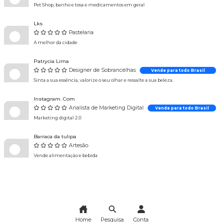
Pet Shop, banho e tosa e medicamentos em geral
Lks
Pastelaria
A melhor da cidade
Patrycia Lima
Designer de Sobrancelhas
Vende para todo Brasil
Sinta a sua essência, valorize o seu olhar e ressalte a sua beleza.
Instagram. Com
Analista de Marketing Digital
Vende para todo Brasil
Marketing digital 2.0
Barraca da tulipa
Artesão
Vende alimentação e bebida
Home
Pesquisa
Conta