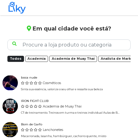
Em qual cidade você está?
Todos
Academia
Academia de Muay Thai
Analista de Marketin
boca nude
Cosméticos
Sinta sua essência, valorize o seu olhar e ressalte sua beleza
IRON FIGHT CLUB
Academia de Muay Thai
CT de treinamento. Treinos em turma e treinos individual Aulas de B...
Bom de Garfo
Lanchonetes
Macarronada, lasanha, hambúrguer, cachorro quente, misto