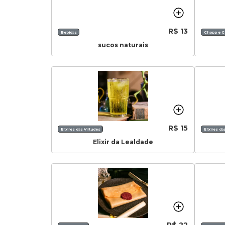
R$ 13
Bebidas
Chopp e C
sucos naturais
R$ 15
Elixires das Virtudes
Elixires da
Elixir da Lealdade
R$ 22