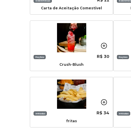
Sobremesas
Sobremes
Carta de Aceitação Comestível
R$ 30
Poções
Poções
Crush-Blush
R$ 34
entradas
entradas
fritas