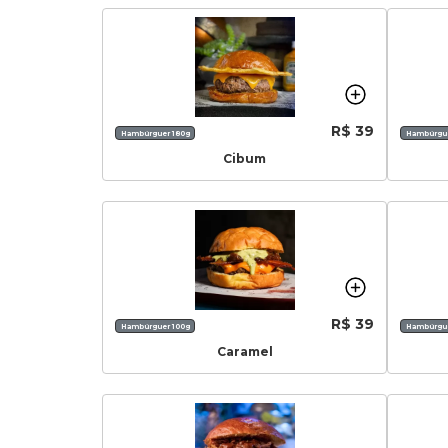
R$ 39
Hambúrguer 180g
Hambúrgue
Cibum
R$ 39
Hambúrguer 100g
Hambúrgue
Caramel