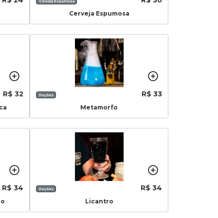
Cerveja Espumosa
Cerveja Espumosa
R$ 32
R$ 33
Poções
ca
Metamorfo
R$ 34
R$ 34
Poções
do
Licantro