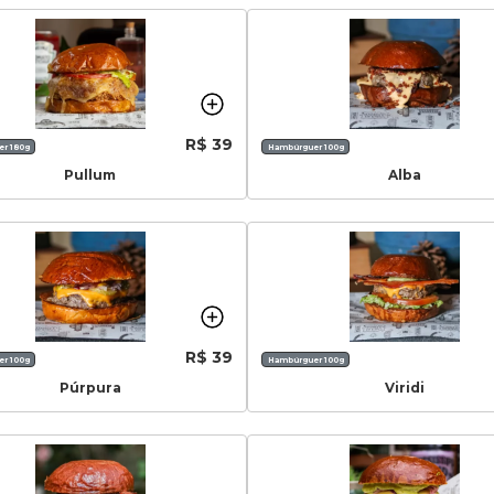
R$ 39
r 180g
Hambúrguer 100g
Pullum
Alba
R$ 39
r 100g
Hambúrguer 100g
Púrpura
Viridi