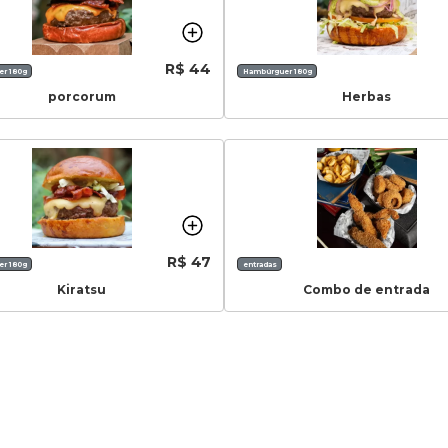
R$ 44
r 180g
Hambúrguer 180g
porcorum
Herbas
R$ 47
r 180g
entradas
Kiratsu
Combo de entrada