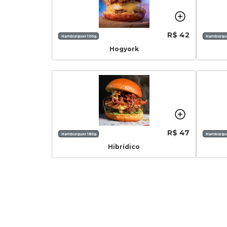
R$ 42
Hambúrguer 100g
Hambúrgue
Hogyork
R$ 47
Hambúrguer 180g
Hambúrgue
Hibrídico