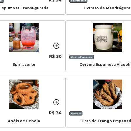
as
Sobremesas
Espumosa Transfigurada
Extrato de Mandrágora
R$ 30
Cerveja Espumosa
Spirrasorte
Cerveja Espumosa Alcoóli
R$ 34
entradas
Anéis de Cebola
Tiras de Frango Empana