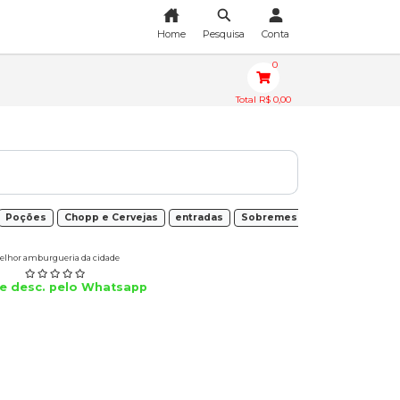
Home
Pesquisa
Conta
0
Total R$ 0,00
Poções
Chopp e Cervejas
entradas
Sobremesas
lhor amburgueria da cidade
e desc. pelo Whatsapp