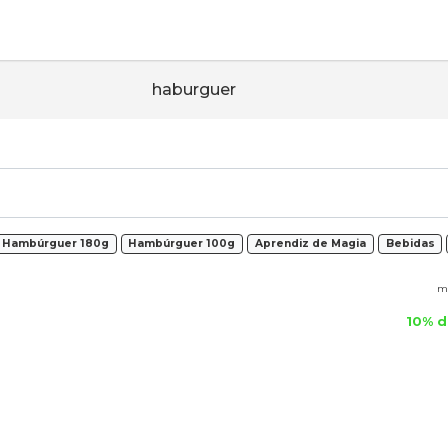
haburguer
Hambúrguer 180g
Hambúrguer 100g
Aprendiz de Magia
Bebidas
me
10% d