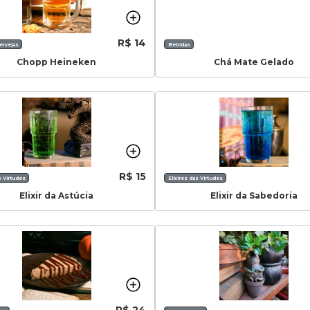
R$ 14
ervejas
Bebidas
Chopp Heineken
Chá Mate Gelado
R$ 15
s Virtudes
Elixires das Virtudes
Elixir da Astúcia
Elixir da Sabedoria
R$ 24