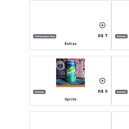
R$ 7
Hambúrguer 180g
Bebidas
Extras
R$ 9
Bebidas
Bebidas
Sprite