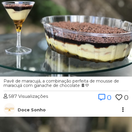
Pavê de maracujá, a combinação perfeita de mousse de
maracujá com ganache de chocolate 🍫💛
587 Visualizações
0
0
Doce Sonho