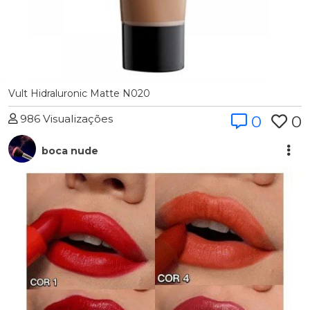
Vult Hidraluronic Matte N020
986 Visualizações
0
0
boca nude