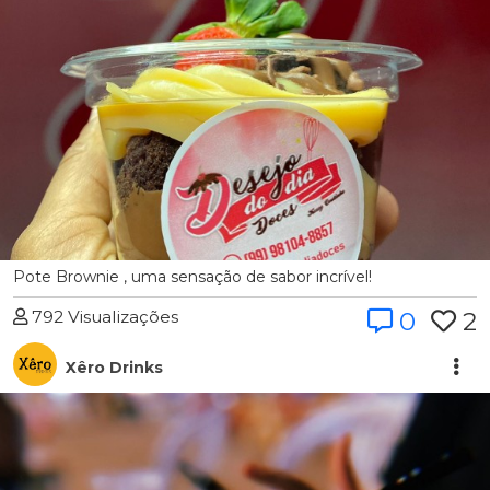
Pote Brownie , uma sensação de sabor incrível!
792 Visualizações
0
2
Xêro Drinks