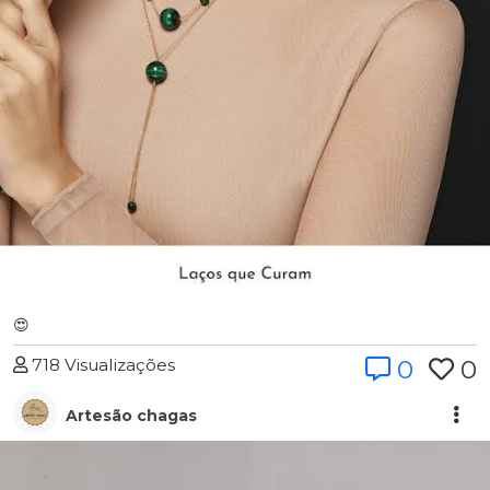
😍
718 Visualizações
0
0
Artesão chagas