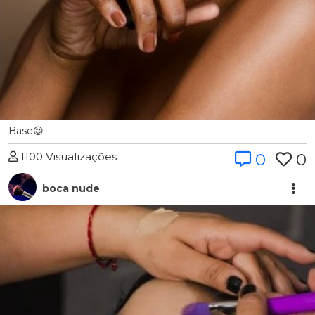
Base😍
1100 Visualizações
0
0
boca nude