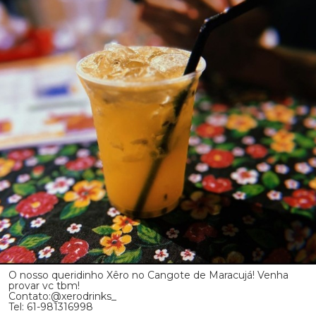
O nosso queridinho Xêro no Cangote de Maracujá! Venha
provar vc tbm!
Contato:@xerodrinks_
Tel: 61-981316998