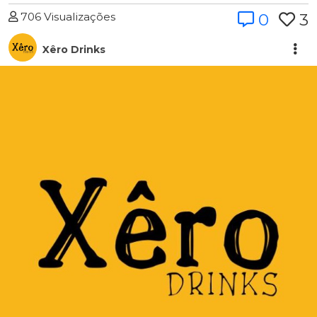
706 Visualizações
0
3
Xêro Drinks