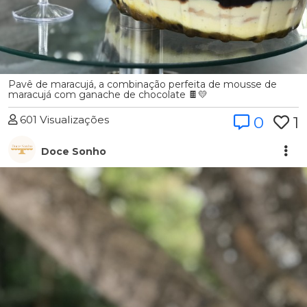
Pavê de maracujá, a combinação perfeita de mousse de
maracujá com ganache de chocolate 🍫💛
601 Visualizações
0
1
Doce Sonho