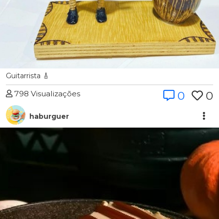
Guitarrista 🎸
798 Visualizações
0
0
haburguer