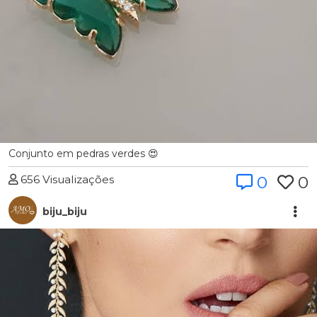
Conjunto em pedras verdes 😍
656 Visualizações
0
0
biju_biju