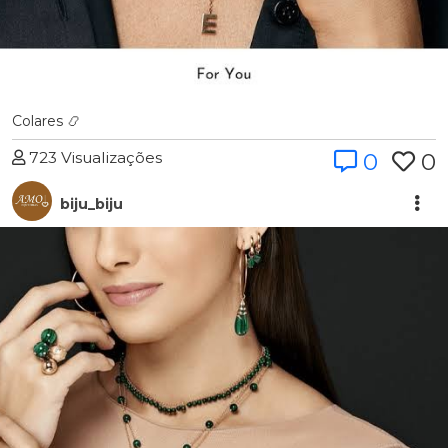
Colares 📿
723 Visualizações
0
0
biju_biju