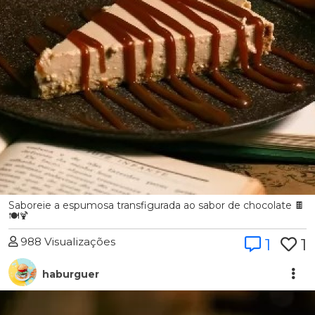
Saboreie a espumosa transfigurada ao sabor de chocolate 🍫
🍽️🍹
988 Visualizações
1
1
haburguer